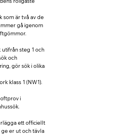
dens roligaste
 som är två av de
 kommer gå igenom
oftgömmor.
utifrån steg 1 och
sök och
ng, gör sök i olika
rk klass 1 (NW1).
oftprov i
mhussök.
lägga ett officiellt
 ge er ut och tävla