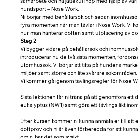
samarbete och ha jättekul ihop med hjälp av värl
hundsport – Nose Work.
Ni börjar med behållarsök och sedan inomhussök
fyra momenten när man tävlar i Nose Work. Vi
hur man hanterar doften samt utplacering av d
Steg 2
Vi bygger vidare på behållarsök och inomhussök 
introducerar nu de två sista momenten, fordons
utomhussök. Vi börjar att titta på hundens markeri
miljöer samt större och lite svårare sökområden.
Vi kommer gå igenom tävlingsregler för Nose Wo
Sista lektionen får ni träna på att genomföra ett d
eukalyptus (NW1) samt göra ett tävlings likt ino
Efter kursen kommer ni kunna anmäla er till att er
doftprov och ni är även förberedda för att kunna
om ni har det som avsikt.