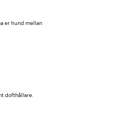
äna er hund mellan
t dofthållare.