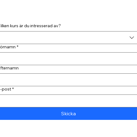
ilken kurs är du intresserad av?
Förnamn
*
fternamn
-post
*
Skicka