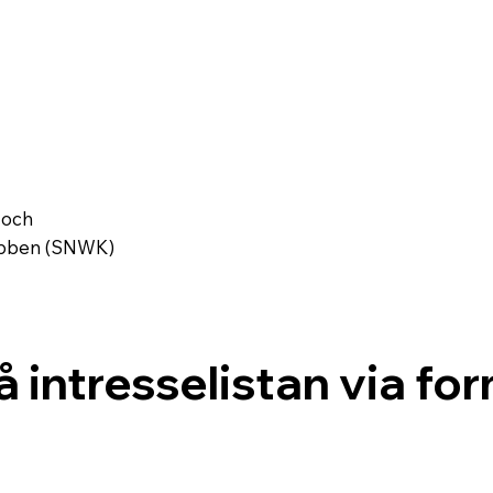
 och
ubben (SNWK)
å intresselistan via for